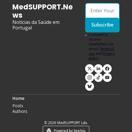
MedSUPPORT.Ne
ws
Notícias da Saúde em 
Subscribe
Portugal
I consent to 
receive 
newsletters via 
email.
Terms of 
use
and
Privacy 
policy
.
Home
Posts
Authors
© 2026 MedSUPPORT Lda.
Powered by beehiiv