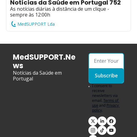
Notícias da Saúde em Portugal 752
As notícias diárias à distância de um clique - 
sempre às 12:00h
MedSUPPORT Lda
MedSUPPORT.Ne
ws
Notícias da Saúde em 
Subscribe
Portugal
I consent to 
receive 
newsletters via 
email.
Terms of 
use
and
Privacy 
policy
.