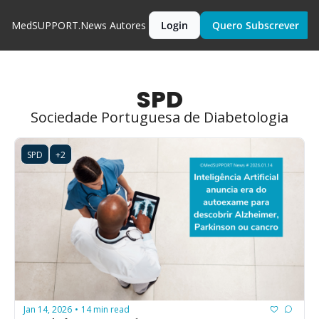
MedSUPPORT.News
Autores
Login
Quero Subscrever
SPD
Sociedade Portuguesa de Diabetologia
SPD
+2
Jan 14, 2026
14 min read
•