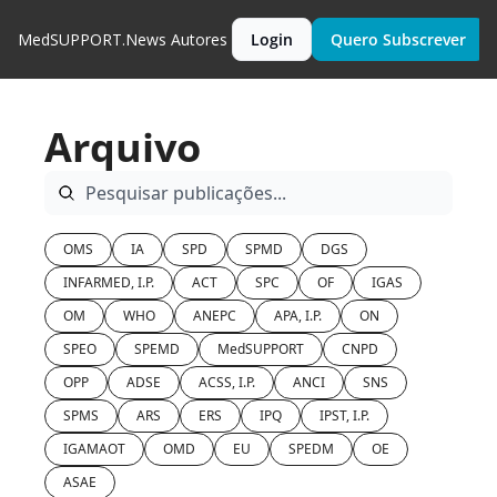
MedSUPPORT.News
Autores
Login
Quero Subscrever
Arquivo
OMS
IA
SPD
SPMD
DGS
INFARMED, I.P.
ACT
SPC
OF
IGAS
OM
WHO
ANEPC
APA, I.P.
ON
SPEO
SPEMD
MedSUPPORT
CNPD
OPP
ADSE
ACSS, I.P.
ANCI
SNS
SPMS
ARS
ERS
IPQ
IPST, I.P.
IGAMAOT
OMD
EU
SPEDM
OE
ASAE