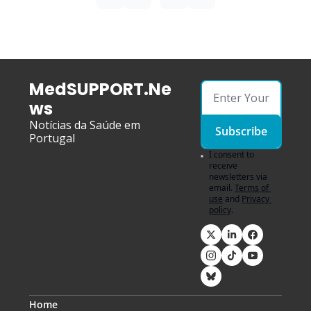
MedSUPPORT.Ne
ws
Notícias da Saúde em 
Subscribe
Portugal
I consent to 
receive 
newsletters via 
email.
Terms of 
use
and
Privacy 
policy
.
Home