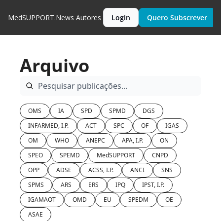
MedSUPPORT.News
Autores
Login
Quero Subscrever
Arquivo
OMS
IA
SPD
SPMD
DGS
INFARMED, I.P.
ACT
SPC
OF
IGAS
OM
WHO
ANEPC
APA, I.P.
ON
SPEO
SPEMD
MedSUPPORT
CNPD
OPP
ADSE
ACSS, I.P.
ANCI
SNS
SPMS
ARS
ERS
IPQ
IPST, I.P.
IGAMAOT
OMD
EU
SPEDM
OE
ASAE