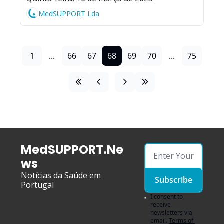
MedSUPPORT Lda
1
...
66
67
68
69
70
...
75
MedSUPPORT.Ne
ws
Notícias da Saúde em 
Subscribe
Portugal
I consent to 
receive 
newsletters via 
email.
Terms of 