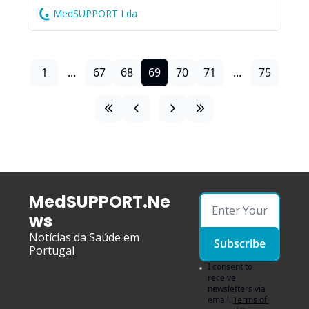
MedSUPPORT Lda
1
...
67
68
69
70
71
...
75
MedSUPPORT.Ne
ws
Notícias da Saúde em 
Subscribe
Portugal
I consent to 
receive 
newsletters via 
email.
Terms of 