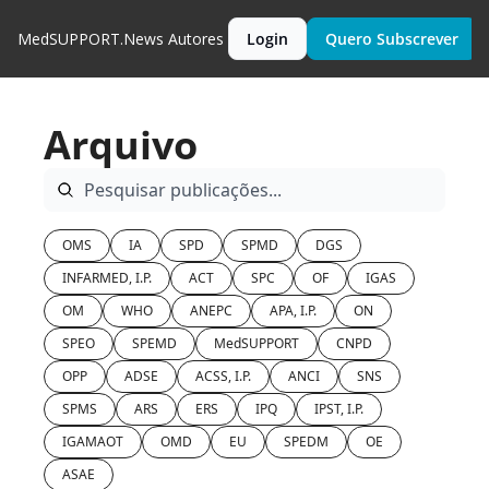
MedSUPPORT.News
Autores
Login
Quero Subscrever
Arquivo
OMS
IA
SPD
SPMD
DGS
INFARMED, I.P.
ACT
SPC
OF
IGAS
OM
WHO
ANEPC
APA, I.P.
ON
SPEO
SPEMD
MedSUPPORT
CNPD
OPP
ADSE
ACSS, I.P.
ANCI
SNS
SPMS
ARS
ERS
IPQ
IPST, I.P.
IGAMAOT
OMD
EU
SPEDM
OE
ASAE