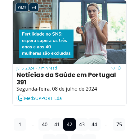
OMS
+4
Jul 8, 2024
7 min read
•
Notícias da Saúde em Portugal 
391
Segunda-feira, 08 de julho de 2024
MedSUPPORT Lda
1
...
40
41
42
43
44
...
75