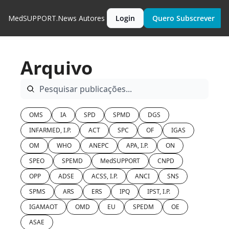
MedSUPPORT.News
Autores
Login
Quero Subscrever
Arquivo
OMS
IA
SPD
SPMD
DGS
INFARMED, I.P.
ACT
SPC
OF
IGAS
OM
WHO
ANEPC
APA, I.P.
ON
SPEO
SPEMD
MedSUPPORT
CNPD
OPP
ADSE
ACSS, I.P.
ANCI
SNS
SPMS
ARS
ERS
IPQ
IPST, I.P.
IGAMAOT
OMD
EU
SPEDM
OE
ASAE