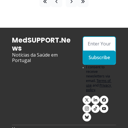
MedSUPPORT.Ne
ws
Notícias da Saúde em 
Subscribe
Portugal
I consent to 
receive 
newsletters via 
email.
Terms of 
use
and
Privacy 
policy
.