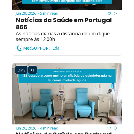
Jun 29, 2026
5 min read
•
Notícias da Saúde em Portugal 
866
As notícias diárias à distância de um clique - 
sempre às 12:00h
MedSUPPORT Lda
OMS
+1
Jun 26, 2026
4 min read
•