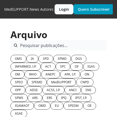
MedSUPPORT.News
Autores
Login
Quero Subscrever
Arquivo
OMS
IA
SPD
SPMD
DGS
INFARMED, I.P.
ACT
SPC
OF
IGAS
OM
WHO
ANEPC
APA, I.P.
ON
SPEO
SPEMD
MedSUPPORT
CNPD
OPP
ADSE
ACSS, I.P.
ANCI
SNS
SPMS
ARS
ERS
IPQ
IPST, I.P.
IGAMAOT
OMD
EU
SPEDM
OE
ASAE