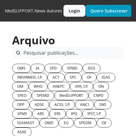
MedSUPPORT.News
Autores
Login
Quero Subscrever
Arquivo
OMS
IA
SPD
SPMD
DGS
INFARMED, I.P.
ACT
SPC
OF
IGAS
OM
WHO
ANEPC
APA, I.P.
ON
SPEO
SPEMD
MedSUPPORT
CNPD
OPP
ADSE
ACSS, I.P.
ANCI
SNS
SPMS
ARS
ERS
IPQ
IPST, I.P.
IGAMAOT
OMD
EU
SPEDM
OE
ASAE