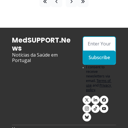
MedSUPPORT.Ne
ws
Notícias da Saúde em 
Subscribe
Portugal
I consent to 
receive 
newsletters via 
email.
Terms of 
use
and
Privacy 
policy
.