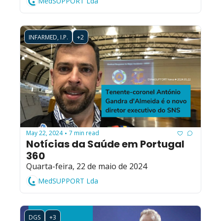
MedSUPPORT Lda
INFARMED, I.P.
+2
May 22, 2024
7 min read
•
Notícias da Saúde em Portugal 
360
Quarta-feira, 22 de maio de 2024
MedSUPPORT Lda
DGS
+3